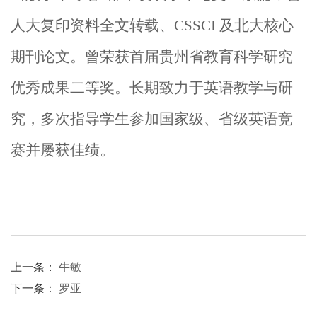
人大复印资料全文转载、CSSCI 及北大核心
期刊论文。曾荣获首届贵州省教育科学研究
优秀成果二等奖。长期致力于英语教学与研
究，多次指导学生参加国家级、省级英语竞
赛并屡获佳绩。
上一条：
牛敏
下一条：
罗亚