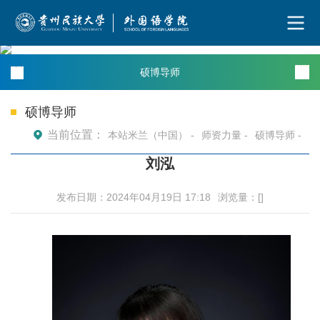
硕博导师
硕博导师
当前位置：
本站米兰（中国） -
师资力量 -
硕博导师 -
刘泓
发布日期：2024年04月19日 17:18
浏览量：[
]