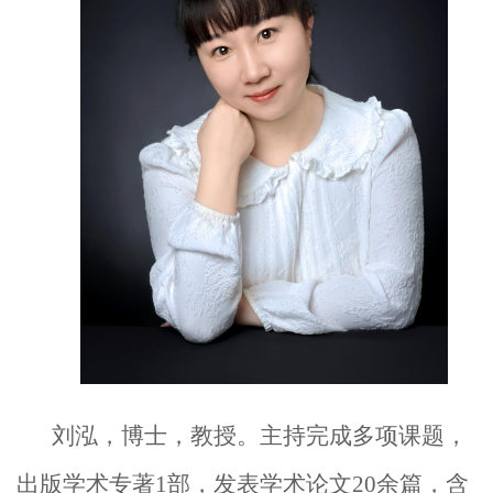
刘泓，博士，教授。主持完成多项课题，
出版学术专著1部，发表学术论文20余篇，含