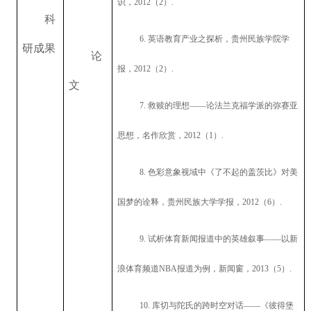
识，
2012
（
2
）
.
科
6.
英语教育产业之探析，贵州民族学院学
研成果
论
报，
2012
（
2
）
.
文
7.
救赎的理想——论法兰克福学派的弥赛亚
思想，名作欣赏，
2012
（
1
）
.
8.
色彩意象视域中《了不起的盖茨比》对美
国梦的诠释，贵州民族大学学报，
2012
（
6
）
.
9.
试析体育新闻报道中的英雄叙事——以新
浪体育频道
NBA
报道为例，新闻窗，
2013
（
5
）
.
10.
库切与陀氏的跨时空对话——《彼得堡