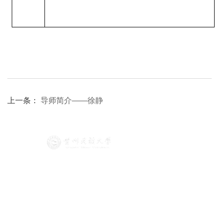
上一条：
导师简介——徐静
版权所有 © 米兰网页版 黔ICP备16000646号-1
联系我们
地址：贵州省贵阳市花溪区贵州民族大学
邮箱：wgyxy@gzmu.edu.cn
电话：0851-83610934