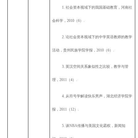
1.
社会资本视域下的我国基础教育，河南社
会科学，
2010
（
6
）
.
2.
论社会资本视域下的中学英语教师的教学
活动，贵州民族学院学报，
2010
（
6
）
.
3.
英汉空间关系象似性之比较，教学与管
理，
2011
（
4
）
.
4.
从符号学解读快乐男声，湖北经济学院学
报，
2011
（
12
）
.
5.
谈
NBA
传播与美国文化霸权，新闻知