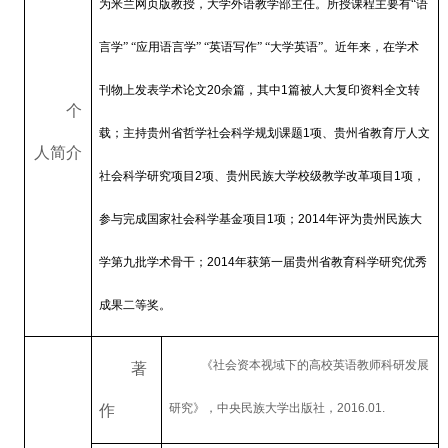
为米兰网页版教授，大学外语教学部主任。所授课程主要有“语
言学”
“应用语言学”
“英语写作”
“大学英语”。近年来，在学术
刊物上发表学术论文
20
余篇，其中
1
篇被人大复印资料全文转
个
载；主持贵州省哲学社会科学规划课题
1
项、贵州省教育厅人文
人简介
社会科学研究项目
2
项、贵州民族大学校级教学改革项目
1
项，
参与完成国家社会科学基金项目
1
项；
2014
年评为贵州民族大
学第九批学术骨干；
2014
年获第一届贵州省教育科学研究优秀
成果二等奖。
《社会资本视域下的高校英语教师科研发展
著
研究》，中央民族大学出版社，
2016.01.
作