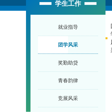
学生工作
本站米兰（中
学院概况
师资力量
学生培养
科学研究
学生工作
校友联络
国）
就业指导
团学风采
当
奖勤助贷
前位
置：
青春韵律
本站
米兰
竞展风采
（中
国）