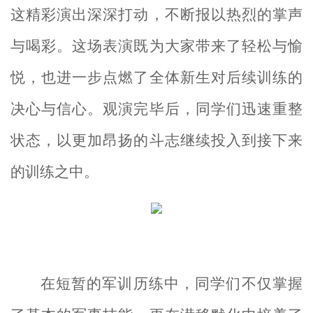
这精彩演出深深打动，不断报以热烈的掌声
与喝彩。这场表演既为大家带来了轻松与愉
悦，也进一步点燃了全体新生对后续训练的
决心与信心。观演完毕后，同学们迅速重整
状态，以更加昂扬的斗志继续投入到接下来
的训练之中。
在短暂的军训历练中，同学们不仅掌握