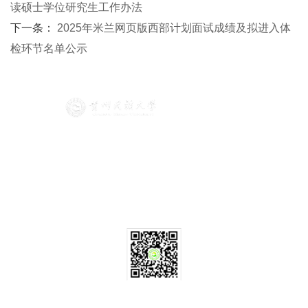
读硕士学位研究生工作办法
下一条：
2025年米兰网页版西部计划​面试成绩及拟进入体
检环节名单公示
版权所有 © 米兰网页版 黔ICP备16000646号-1
联系我们
地址：贵州省贵阳市花溪区贵州民族大学
邮箱：wgyxy@gzmu.edu.cn
电话：0851-83610934
学校微信