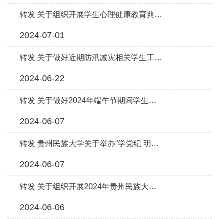
转发 关于组织开展学生心理健康教育典型案例征集
2024-07-01
转发 关于做好近期防汛减灾相关学生工作的重要提示
2024-06-22
转发 关于做好2024年端午节期间学生安全管理工作的通知
2024-06-07
转发 贵州民族大学关于举办“学党纪 明规矩 强党性”党纪学习教育知识竞答决赛的通知
2024-06-07
转发 关于组织开展2024年贵州民族大学大学生心理健康教育优质示范课评比大赛的通知
2024-06-06