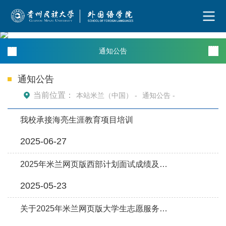
通知公告
通知公告
当前位置：
本站米兰（中国） -
通知公告 -
我校承接海亮生涯教育项目培训
2025-06-27
2025年米兰网页版西部计划​面试成绩及拟进入体检环节名单公示
2025-05-23
关于2025年米兰网页版大学生志愿服务西部计划拟进入面试人员名单公布